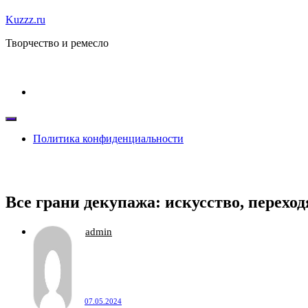
Skip
Kuzzz.ru
to
Творчество и ремесло
content
Политика конфиденциальности
Все грани декупажа: искусство, перехо
admin
07.05.2024