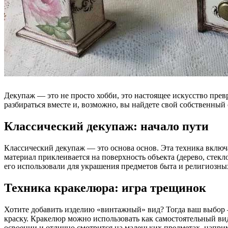
Декупаж — это не просто хобби, это настоящее искусство прев
разбираться вместе и, возможно, вы найдете свой собственный 
Классический декупаж: начало пути
Классический декупаж — это основа основ. Эта техника включ
материал приклеивается на поверхность объекта (дерево, стекл
его использовали для украшения предметов быта и религиозны
Техника кракелюра: игра трещинок
Хотите добавить изделию «винтажный» вид? Тогда ваш выбор 
краску. Кракелюр можно использовать как самостоятельный вид
освоении и отлично смотрится на маленьких предметах, наприм