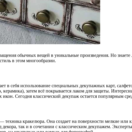
ращения обычных вещей в уникальные произведения. Но знаете л
стиль в этом многообразии.
ает в себя использование специальных декупажных карт, салфет
о, керамика), затем всё покрывается лаком для защиты. Интересн
х икон. Сегодня классический декупаж остается популярным ср
— техника кракелюра. Она создает на поверхности мелкие или
 декора, так и в сочетании с классическим декупажем. Эксперты
ер, на шкатулках или рамках для фотографий.