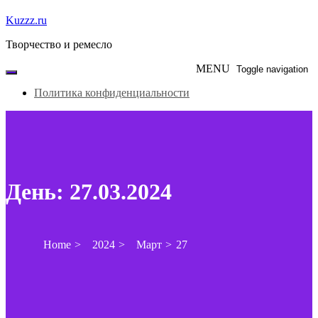
Skip
Kuzzz.ru
to
Творчество и ремесло
content
MENU
Toggle navigation
Политика конфиденциальности
День:
27.03.2024
Home
2024
Март
27